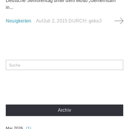
Deutsche Seniorentag unter dem Motto „Gemeinsam
in...
Neuigkeiten
Auf
Juli 2, 2015
DURCH:
geka3
Archiv
Mai 2026
(1)